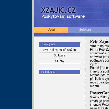
Úvod
Software
Petr Zají
Zde najdete
Ví­tejte na st
Firma Petr Za
SW Pečovatelská služba
spravovat a 
Software
software pro 
počínaje soc
Služby
využití.
Pokud jste n
články a sou
Podrobnosti
Možná jste r
přihlásit a v
registrovaným
menu).
PowerCar
V roce 2013 
završuje port
jmenuje Power
několik částí