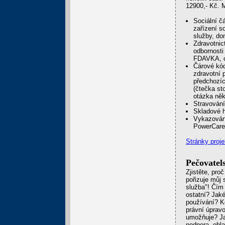
12900,- Kč. M
Sociální č
zařízení s
služby, do
Zdravotnic
odbornosti
FDAVKA, o
Čárové kó
zdravotní 
předchozíc
(čtečka st
otázka něk
Stravování 
Skladové h
Vykazování
PowerCare
Stránky proje
Pečovatel
Zjistěte, proč
pořizuje můj
služba"! Čím 
ostatní? Jaké
používání? K
právní úprav
umožňuje? Ja
podpora, ohl